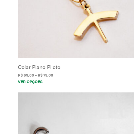
Colar Plano Piloto
Faixa
R$
69,00
–
R$
79,00
Este
de
VER OPÇÕES
preço:
produto
R$ 69,00
tem
através
várias
R$ 79,00
variantes.
As
opções
podem