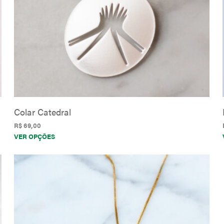
na
página
do
produto
Colar Catedral
R$
69,00
Este
VER OPÇÕES
produto
tem
várias
variantes.
As
opções
podem