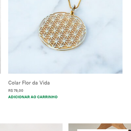
ser
escolhidas
na
página
do
produto
Colar Flor da Vida
R$
79,00
ADICIONAR AO CARRINHO