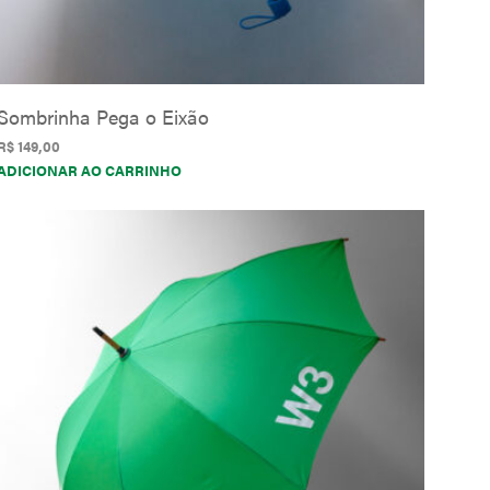
e
R
$
1
Sombrinha Pega o Eixão
6
R$
149,00
0
ADICIONAR AO CARRINHO
S
E
M