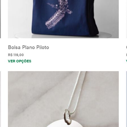
produto
Bolsa Plano Piloto
R$
119,00
Este
VER OPÇÕES
produto
tem
várias
variantes.
As
opções
podem
ser
escolhidas