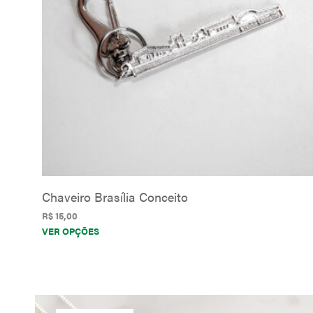
ser
escolhidas
na
página
do
produto
Chaveiro Brasília Conceito
R$
15,00
Este
VER OPÇÕES
produto
tem
várias
variantes.