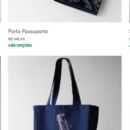
Porta Passaporte
R$
149,00
Este
VER OPÇÕES
produto
tem
várias
variantes.
As
opções
podem
ser
escolhidas
na
página
do