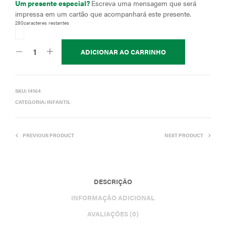
Um presente especial?
Escreva uma mensagem que será
impressa em um cartão que acompanhará este presente.
280
caracteres restantes
ADICIONAR AO CARRINHO
SKU:
14164
CATEGORIA:
INFANTIL
PREVIOUS PRODUCT
NEXT PRODUCT
DESCRIÇÃO
INFORMAÇÃO ADICIONAL
AVALIAÇÕES (0)