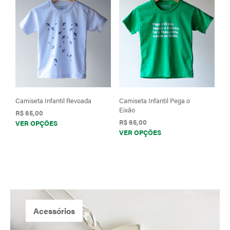
variantes.
As
opções
podem
ser
escolhidas
na
página
do
Camiseta Infantil Revoada
Camiseta Infantil Pega o
produto
Eixão
R$
65,00
Este
R$
65,00
VER OPÇÕES
Este
VER OPÇÕES
produto
prod
tem
tem
várias
vária
variantes.
varia
As
As
opções
opçõ
podem
pod
ser
Acessórios
ser
escolhidas
esco