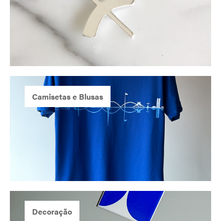
na
na
página
pági
do
do
produto
prod
Camisetas e Blusas
Decoração