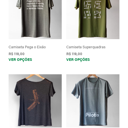
Camiseta Pega o Eixão
Camiseta Superquadras
R$
119,00
R$
119,00
Este
Este
VER OPÇÕES
VER OPÇÕES
produto
prod
tem
tem
várias
vária
variantes.
varia
As
As
opções
opçõ
podem
pod
ser
ser
escolhidas
esco
na
na
página
pági