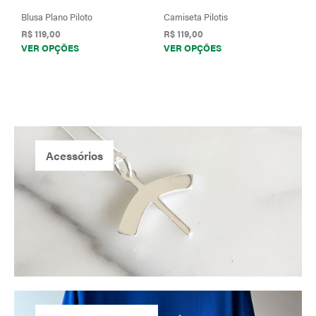
do
do
Blusa Plano Piloto
Camiseta Pilotis
produto
prod
R$
119,00
R$
119,00
Este
Este
VER OPÇÕES
VER OPÇÕES
produto
prod
tem
tem
várias
vária
variantes.
varia
As
As
opções
opçõ
podem
pod
Acessórios
ser
ser
escolhidas
esco
na
na
página
pági
do
do
produto
prod