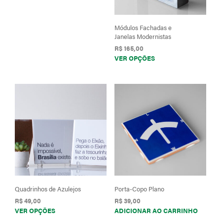
Módulos Fachadas e
Janelas Modernistas
R$
165,00
Este
VER OPÇÕES
prod
tem
vária
varia
As
opçõ
pod
ser
esco
na
pági
do
Quadrinhos de Azulejos
Porta-Copo Plano
prod
R$
49,00
R$
39,00
Este
VER OPÇÕES
ADICIONAR AO CARRINHO
produto