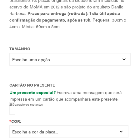
brasiliense. As placas originais da cidade foram incluídas no
R$ 39,00
acervo do MoMA em 2012 e são projeto do arquiteto Danilo
Barbosa.
Prazo para entrega (retirada): 1 dia útil após a
através
confirmação do pagamento,
após as 13h.
Pequena: 30cm x
R$ 89,00
4cm • Média: 60cm x 8cm
TAMANHO
CARTÃO NO PRESENTE
Um presente especial?
Escreva uma mensagem que será
impressa em um cartão que acompanhará este presente.
280
caracteres restantes
*
COR: