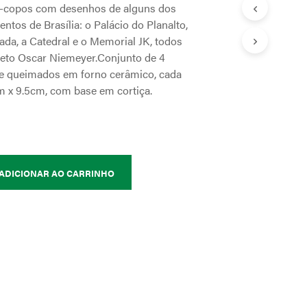
a-copos com desenhos de alguns dos
o
tos de Brasília: o Palácio do Planalto,
D
ada, a Catedral e o Memorial JK, todos
F
teto Oscar Niemeyer.Conjunto de 4
n
 e queimados em forno cerâmico, cada
a
 x 9.5cm, com base em cortiça.
s
c
o
m
p
r
ADICIONAR AO CARRINHO
a
s
a
c
i
m
a
d