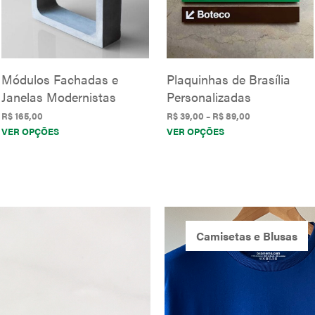
Módulos Fachadas e
Plaquinhas de Brasília
Janelas Modernistas
Personalizadas
Faixa
R$
165,00
R$
39,00
–
R$
89,00
Este
Este
de
VER OPÇÕES
VER OPÇÕES
preço:
produto
produto
R$ 39,00
tem
tem
através
várias
várias
R$ 89,00
variantes.
variantes.
As
As
opções
opções
Camisetas e Blusas
podem
podem
ser
ser
escolhidas
escolhidas
na
na