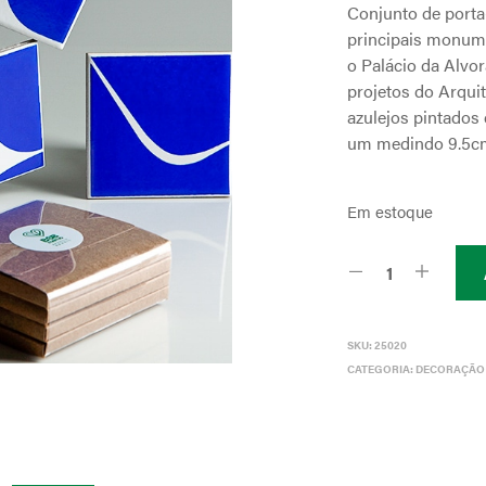
Conjunto de port
principais monumen
o Palácio da Alvor
projetos do Arqui
azulejos pintados
um medindo 9.5cm
Em estoque
SKU:
25020
CATEGORIA:
DECORAÇÃO