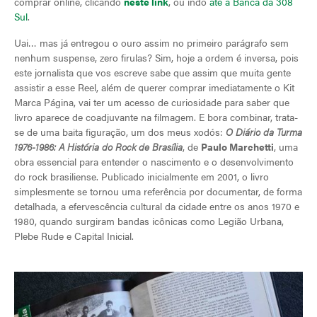
comprar online, clicando
neste link
, ou indo
até a Banca da 308
Sul
.
Uai… mas já entregou o ouro assim no primeiro parágrafo sem
nenhum suspense, zero firulas? Sim, hoje a ordem é inversa, pois
este jornalista que vos escreve sabe que assim que muita gente
assistir a esse Reel, além de querer comprar imediatamente o Kit
Marca Página, vai ter um acesso de curiosidade para saber que
livro aparece de coadjuvante na filmagem. E bora combinar, trata-
se de uma baita figuração, um dos meus xodós:
O Diário da Turma
1976-1986: A História do Rock de Brasília
, de
Paulo Marchetti
, uma
obra essencial para entender o nascimento e o desenvolvimento
do rock brasiliense. Publicado inicialmente em 2001, o livro
simplesmente se tornou uma referência por documentar, de forma
detalhada, a efervescência cultural da cidade entre os anos 1970 e
1980, quando surgiram bandas icônicas como Legião Urbana,
Plebe Rude e Capital Inicial.