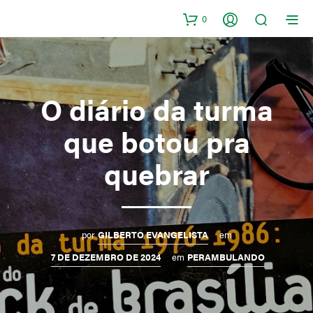
0
O diário da turma
que botou pra
quebrar
por
GILBERTO EVANGELISTA
em
7 DE DEZEMBRO DE 2024
em
PERAMBULANDO